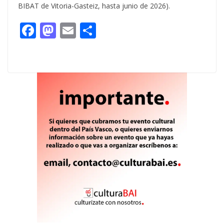
BIBAT de Vitoria-Gasteiz, hasta junio de 2026).
F
M
E
C
ac
as
m
o
e
to
ai
m
b
d
l
p
o
o
ar
o
n
ti
k
r