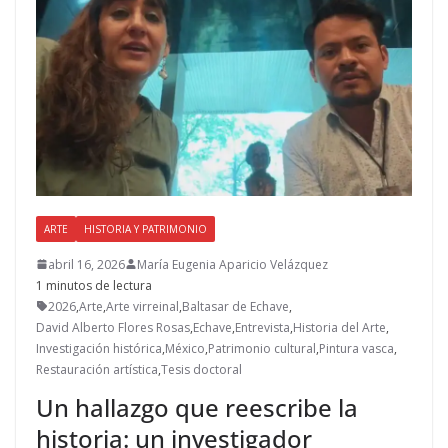
ARTE
HISTORIA Y PATRIMONIO
abril 16, 2026
María Eugenia Aparicio Velázquez
1 minutos de lectura
2026
,
Arte
,
Arte virreinal
,
Baltasar de Echave
,
David Alberto Flores Rosas
,
Echave
,
Entrevista
,
Historia del Arte
,
Investigación histórica
,
México
,
Patrimonio cultural
,
Pintura vasca
,
Restauración artística
,
Tesis doctoral
Un hallazgo que reescribe la
historia: un investigador