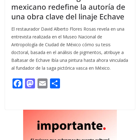
mexicano redefine la autoría de
una obra clave del linaje Echave
El restaurador David Alberto Flores Rosas revela en una
entrevista realizada en el Museo Nacional de
Antropología de Ciudad de México cómo su tesis
doctoral, basada en el análisis de pigmentos, atribuye a
Baltasar de Echave Ibía una pintura hasta ahora vinculada
al fundador de la saga pictórica vasca en México.
F
M
E
C
ac
as
m
o
e
to
ai
m
b
d
l
p
o
o
ar
o
n
ti