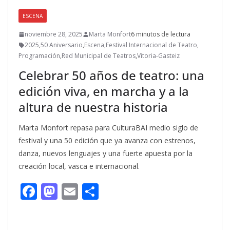
ESCENA
noviembre 28, 2025
Marta Monfort
6 minutos de lectura
2025
,
50 Aniversario
,
Escena
,
Festival Internacional de Teatro
,
Programación
,
Red Municipal de Teatros
,
Vitoria-Gasteiz
Celebrar 50 años de teatro: una
edición viva, en marcha y a la
altura de nuestra historia
Marta Monfort repasa para CulturaBAI medio siglo de
festival y una 50 edición que ya avanza con estrenos,
danza, nuevos lenguajes y una fuerte apuesta por la
creación local, vasca e internacional.
F
M
E
C
ac
as
m
o
e
to
ai
m