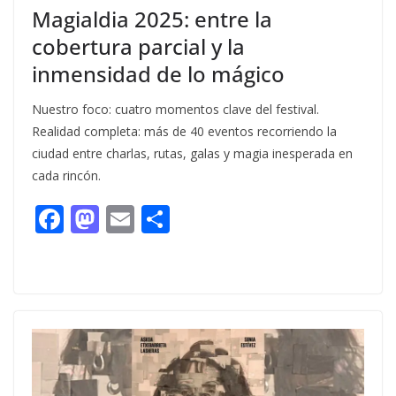
Magialdia 2025: entre la
cobertura parcial y la
inmensidad de lo mágico
Nuestro foco: cuatro momentos clave del festival.
Realidad completa: más de 40 eventos recorriendo la
ciudad entre charlas, rutas, galas y magia inesperada en
cada rincón.
F
M
E
C
ac
as
m
o
e
to
ai
m
b
d
l
p
o
o
ar
o
n
ti
k
r