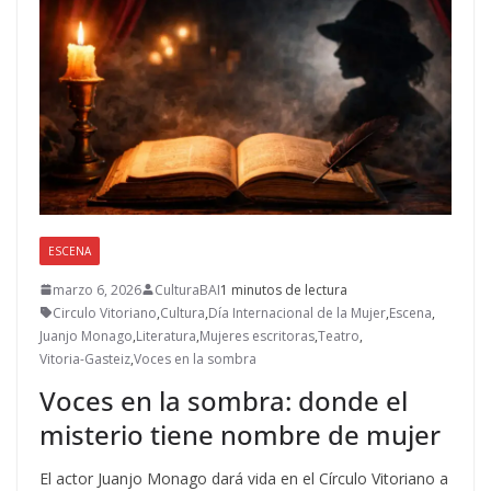
ESCENA
marzo 6, 2026
CulturaBAI
1 minutos de lectura
Circulo Vitoriano
,
Cultura
,
Día Internacional de la Mujer
,
Escena
,
Juanjo Monago
,
Literatura
,
Mujeres escritoras
,
Teatro
,
Vitoria-Gasteiz
,
Voces en la sombra
Voces en la sombra: donde el
misterio tiene nombre de mujer
El actor Juanjo Monago dará vida en el Círculo Vitoriano a