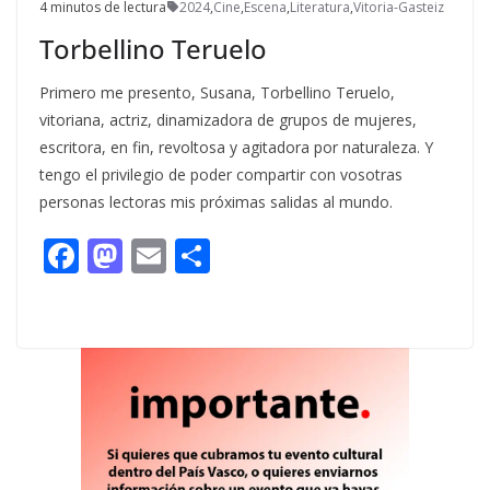
4 minutos de lectura
2024
,
Cine
,
Escena
,
Literatura
,
Vitoria-Gasteiz
Torbellino Teruelo
Primero me presento, Susana, Torbellino Teruelo,
vitoriana, actriz, dinamizadora de grupos de mujeres,
escritora, en fin, revoltosa y agitadora por naturaleza. Y
tengo el privilegio de poder compartir con vosotras
personas lectoras mis próximas salidas al mundo.
F
M
E
C
ac
as
m
o
e
to
ai
m
b
d
l
p
o
o
ar
o
n
ti
k
r