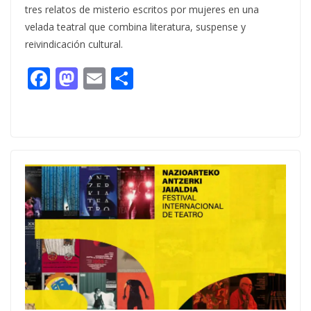
tres relatos de misterio escritos por mujeres en una
velada teatral que combina literatura, suspense y
reivindicación cultural.
F
M
E
C
ac
as
m
o
e
to
ai
m
b
d
l
p
o
o
ar
o
n
ti
k
r