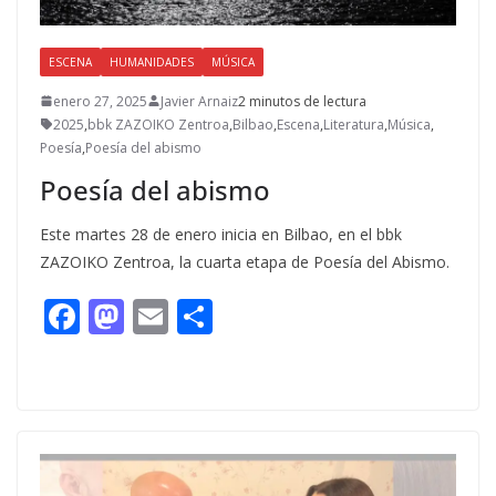
ESCENA
HUMANIDADES
MÚSICA
enero 27, 2025
Javier Arnaiz
2 minutos de lectura
2025
,
bbk ZAZOIKO Zentroa
,
Bilbao
,
Escena
,
Literatura
,
Música
,
Poesía
,
Poesía del abismo
Poesía del abismo
Este martes 28 de enero inicia en Bilbao, en el bbk
ZAZOIKO Zentroa, la cuarta etapa de Poesía del Abismo.
F
M
E
C
ac
as
m
o
e
to
ai
m
b
d
l
p
o
o
ar
o
n
ti