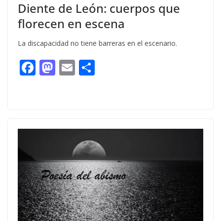
Diente de León: cuerpos que
florecen en escena
La discapacidad no tiene barreras en el escenario.
F
M
E
C
ac
as
m
o
e
to
ai
m
b
d
l
p
o
o
ar
o
n
ti
k
r