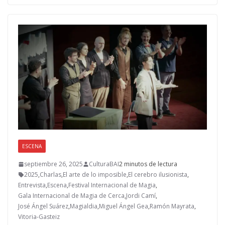
b
d
l
p
o
o
ar
o
n
ti
k
r
ESCENA
septiembre 26, 2025
CulturaBAI
2 minutos de lectura
2025
,
Charlas
,
El arte de lo imposible
,
El cerebro ilusionista
,
Entrevista
,
Escena
,
Festival Internacional de Magia
,
Gala Internacional de Magia de Cerca
,
Jordi Camí
,
José Ángel Suárez
,
Magialdia
,
Miguel Ángel Gea
,
Ramón Mayrata
,
Vitoria-Gasteiz