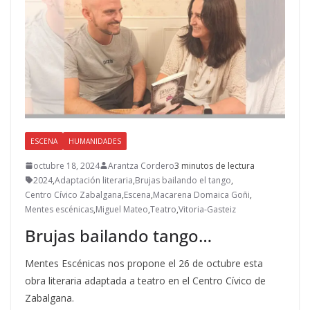
k
r
ESCENA
HUMANIDADES
octubre 18, 2024
Arantza Cordero
3 minutos de lectura
2024
,
Adaptación literaria
,
Brujas bailando el tango
,
Centro Cívico Zabalgana
,
Escena
,
Macarena Domaica Goñi
,
Mentes escénicas
,
Miguel Mateo
,
Teatro
,
Vitoria-Gasteiz
Brujas bailando tango…
Mentes Escénicas nos propone el 26 de octubre esta
obra literaria adaptada a teatro en el Centro Cívico de
Zabalgana.