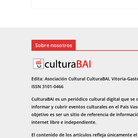
e
to
ai
m
b
d
l
p
o
o
ar
o
n
ti
k
r
Sobre nosotros
Edita: Asociación Cultural CulturaBAI, Vitoria-Gast
ISSN 3101-0466
CulturaBAI es un periódico cultural digital que se 
informar y cubrir eventos culturales en el País Va
objetivo es ser un sitio de referencia de informaci
internet
libre e independiente.
El contenido de los artículos refleja únicamente el