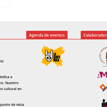
Agenda de eventos
Colaborador
eiz
dedica a
sco. Nuestro
ón cultural en
 punto de vista