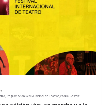
ra
atro
,
Programación
,
Red Municipal de Teatros
,
Vitoria-Gasteiz
una edición viva, en marcha y a la