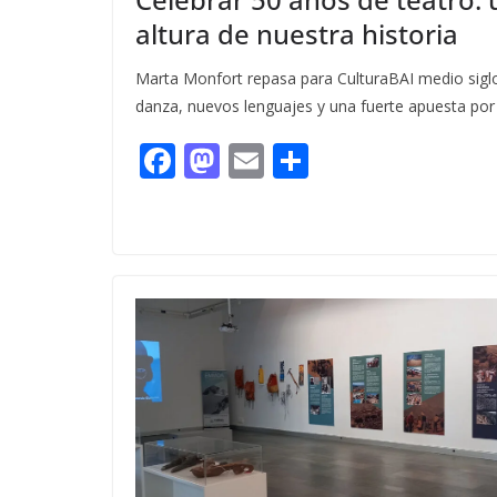
altura de nuestra historia
Marta Monfort repasa para CulturaBAI medio siglo
danza, nuevos lenguajes y una fuerte apuesta por l
F
M
E
C
ac
as
m
o
e
to
ai
m
b
d
l
p
o
o
ar
o
n
ti
k
r