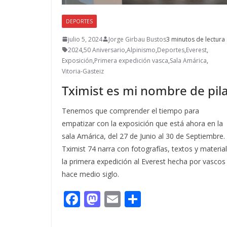
DEPORTES
julio 5, 2024
Jorge Girbau Bustos
3 minutos de lectura
2024
,
50 Aniversario
,
Alpinismo
,
Deportes
,
Everest
,
Exposición
,
Primera expedición vasca
,
Sala Amárica
,
Vitoria-Gasteiz
Tximist es mi nombre de pil
Tenemos que comprender el tiempo para
empatizar con la exposición que está ahora en la
sala Amárica, del 27 de Junio al 30 de Septiembre.
Tximist 74 narra con fotografías, textos y material
la primera expedición al Everest hecha por vascos
hace medio siglo.
F
M
E
C
ac
as
m
o