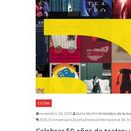
ESCENA
noviembre 28, 2025
Marta Monfort
6 minutos de lectu
2025
,
50 Aniversario
,
Escena
,
Festival Internacional de Te
Celebrar 50 años de teatro: 