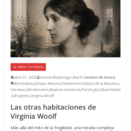
LA OBRA Y LA HERIDA
abril 21, 2026
Lorena Madariaga Ukar
11 minutos de lectura
Bloomsbury
,
Ensayo literario
,
Feminismo
,
Historia de la literatura
,
Literatura
,
Modernismo
,
Mujeres escritoras
,
Psicología
,
Salud mental
,
Sufragismo
,
Virginia Woolf
Las otras habitaciones de
Virginia Woolf
Más allá del mito de la fragilidad, una mirada compleja