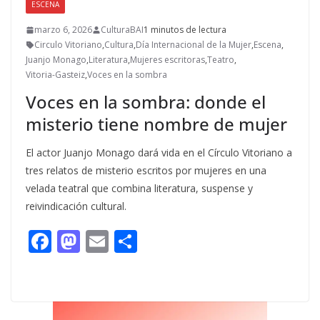
ESCENA
marzo 6, 2026
CulturaBAI
1 minutos de lectura
Circulo Vitoriano
,
Cultura
,
Día Internacional de la Mujer
,
Escena
,
Juanjo Monago
,
Literatura
,
Mujeres escritoras
,
Teatro
,
Vitoria-Gasteiz
,
Voces en la sombra
Voces en la sombra: donde el
misterio tiene nombre de mujer
El actor Juanjo Monago dará vida en el Círculo Vitoriano a
tres relatos de misterio escritos por mujeres en una
velada teatral que combina literatura, suspense y
reivindicación cultural.
F
M
E
C
ac
as
m
o
e
to
ai
m
b
d
l
p