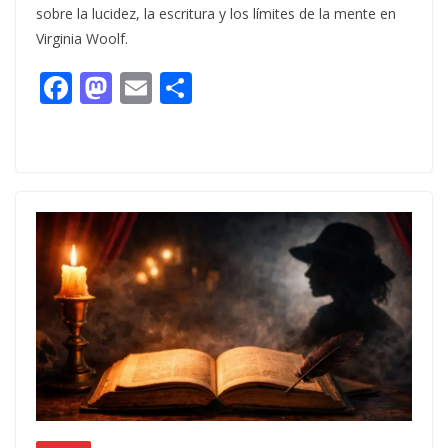
sobre la lucidez, la escritura y los límites de la mente en
Virginia Woolf.
F
M
E
C
ac
as
m
o
e
to
ai
m
b
d
l
p
o
o
ar
o
n
ti
k
r