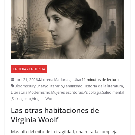
LA OBRA Y LA HERIDA
abril 21, 2026
Lorena Madariaga Ukar
11 minutos de lectura
Bloomsbury
,
Ensayo literario
,
Feminismo
,
Historia de la literatura
,
Literatura
,
Modernismo
,
Mujeres escritoras
,
Psicología
,
Salud mental
,
Sufragismo
,
Virginia Woolf
Las otras habitaciones de
Virginia Woolf
Más allá del mito de la fragilidad, una mirada compleja