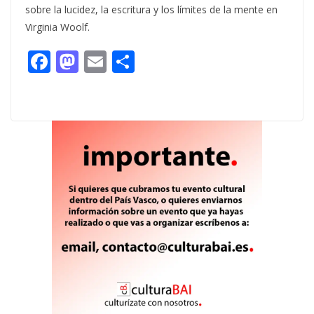
sobre la lucidez, la escritura y los límites de la mente en
Virginia Woolf.
F
M
E
C
ac
as
m
o
e
to
ai
m
b
d
l
p
o
o
ar
o
n
ti
k
r