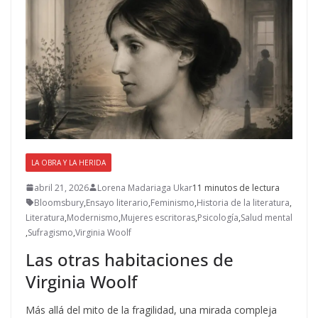
LA OBRA Y LA HERIDA
abril 21, 2026
Lorena Madariaga Ukar
11 minutos de lectura
Bloomsbury
,
Ensayo literario
,
Feminismo
,
Historia de la literatura
,
Literatura
,
Modernismo
,
Mujeres escritoras
,
Psicología
,
Salud mental
,
Sufragismo
,
Virginia Woolf
Las otras habitaciones de
Virginia Woolf
Más allá del mito de la fragilidad, una mirada compleja