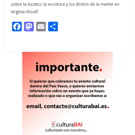
sobre la lucidez, la escritura y los límites de la mente en
Virginia Woolf.
F
M
E
C
ac
as
m
o
e
to
ai
m
b
d
l
p
o
o
ar
o
n
ti
k
r