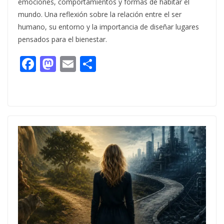
emociones, comportamientos y formas de habitar el
mundo. Una reflexión sobre la relación entre el ser
humano, su entorno y la importancia de diseñar lugares
pensados para el bienestar.
F
M
E
C
ac
as
m
o
e
to
ai
m
b
d
l
p
o
o
ar
o
n
ti
k
r