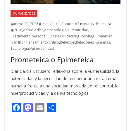
HUMANIDADES
mayo 29, 2026
Icíar García-Escudero
2 minutos de lectura
2026
,
Alfred Adler
,
Antropología
,
Autenticidad
,
Crecimiento personal
,
Cultura
,
Educación
,
Filosofía
,
Humanidad
,
Ivan Illich
,
Pensamiento crítico
,
Reflexión
,
Relaciones humanas
,
Tecnología
,
Vulnerabilidad
Prometeica o Epimeteica
Íciar García-Escudero reflexiona sobre la vulnerabilidad, la
autenticidad y la necesidad de recuperar una mirada más
humana frente a una sociedad marcada por el control, la
hiperproductividad y la deriva tecnológica.
F
M
E
C
ac
as
m
o
e
to
ai
m