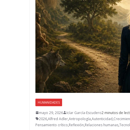
HUMANIDADES
mayo 29, 2026
Icíar García-Escudero
2 minutos de lec
2026
,
Alfred Adler
,
Antropología
,
Autenticidad
,
Crecimien
Pensamiento crítico
,
Reflexión
,
Relaciones humanas
,
Tecno