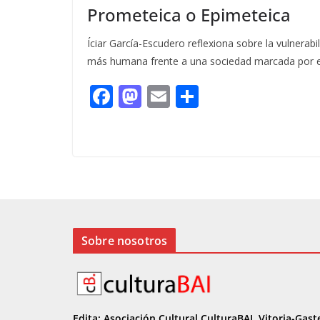
Prometeica o Epimeteica
Íciar García-Escudero reflexiona sobre la vulnerabi
más humana frente a una sociedad marcada por el c
F
M
E
C
ac
as
m
o
e
to
ai
m
b
d
l
p
o
o
ar
o
n
ti
k
r
Sobre nosotros
Edita: Asociación Cultural CulturaBAI, Vitoria-Gast