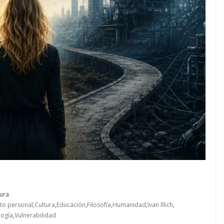
tura
to personal
,
Cultura
,
Educación
,
Filosofía
,
Humanidad
,
Ivan Illich
,
logía
,
Vulnerabilidad