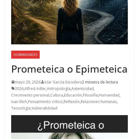
HUMANIDADES
Prometeica o Epimeteica
mayo 29, 2026
Icíar García-Escudero
2 minutos de lectura
2026
,
Alfred Adler
,
Antropología
,
Autenticidad
,
Crecimiento personal
,
Cultura
,
Educación
,
Filosofía
,
Humanidad
,
Ivan Illich
,
Pensamiento crítico
,
Reflexión
,
Relaciones humanas
,
Tecnología
,
Vulnerabilidad