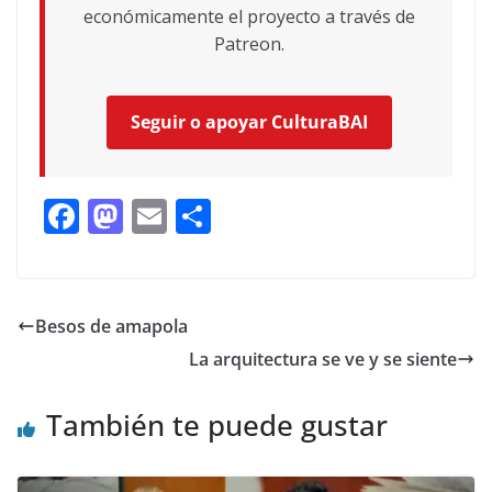
económicamente el proyecto a través de
Patreon.
Seguir o apoyar CulturaBAI
F
M
E
C
ac
as
m
o
e
to
ai
m
b
d
l
p
Besos de amapola
o
o
ar
La arquitectura se ve y se siente
o
n
ti
k
r
También te puede gustar