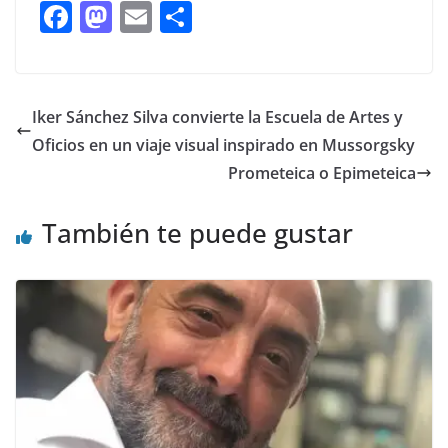
F
M
E
C
ac
as
m
o
e
to
ai
m
b
d
l
p
Iker Sánchez Silva convierte la Escuela de Artes y
o
o
ar
Oficios en un viaje visual inspirado en Mussorgsky
o
n
ti
Prometeica o Epimeteica
k
r
También te puede gustar