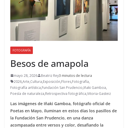
FOTOGRAFÍA
Besos de amapola
mayo 28, 2026
Beatriz Rey
3 minutos de lectura
2026
,
Arte
,
Cultura
,
Exposición
,
Flores
,
Fotografía
,
Fotografía artística
,
Fundación San Prudencio
,
Iñaki Gamboa
,
Poesía de naturaleza
,
Retrospectiva fotográfica
,
Vitoria-Gasteiz
Las imágenes de Iñaki Gamboa, fotógrafo oficial de
Poetas en Mayo, iluminan en estos días los pasillos de
la Fundación San Prudencio, en una danza
acompasada entre versos y color, desafiando la