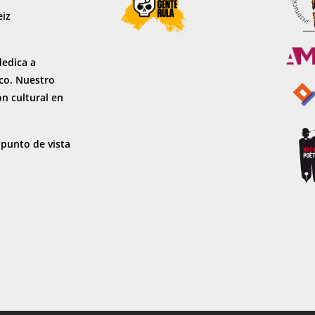
eiz
dedica a
sco. Nuestro
ón cultural en
 punto de vista