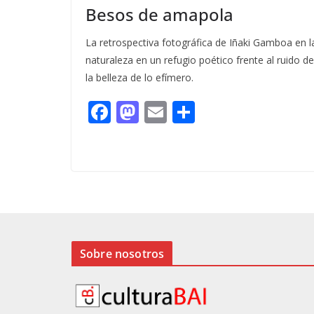
Besos de amapola
La retrospectiva fotográfica de Iñaki Gamboa en l
naturaleza en un refugio poético frente al ruido 
la belleza de lo efímero.
F
M
E
C
ac
as
m
o
e
to
ai
m
b
d
l
p
o
o
ar
o
n
ti
k
r
Sobre nosotros