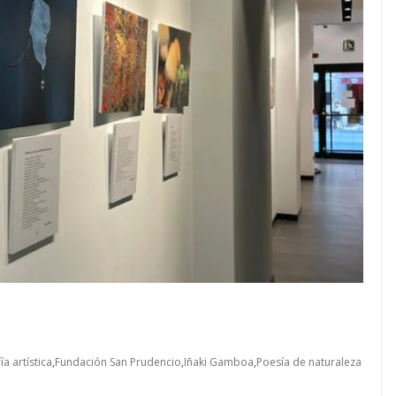
ía artística
,
Fundación San Prudencio
,
Iñaki Gamboa
,
Poesía de naturaleza