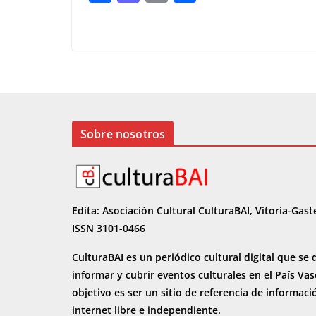
ac
as
m
o
e
to
ai
m
b
d
l
p
o
o
ar
o
n
ti
k
r
Sobre nosotros
Edita: Asociación Cultural CulturaBAI, Vitoria-Gast
ISSN 3101-0466
CulturaBAI es un periódico cultural digital que se 
informar y cubrir eventos culturales en el País Va
objetivo es ser un sitio de referencia de informaci
internet
libre e independiente.