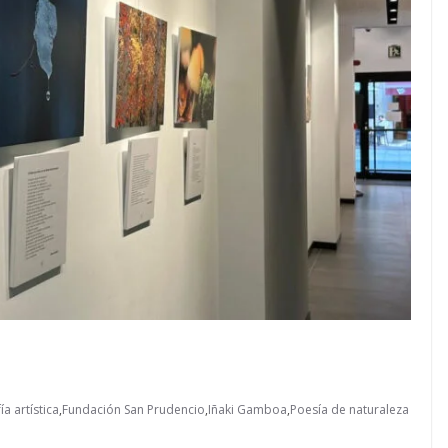
ía artística
,
Fundación San Prudencio
,
Iñaki Gamboa
,
Poesía de naturaleza