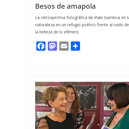
Besos de amapola
La retrospectiva fotográfica de Iñaki Gamboa en l
naturaleza en un refugio poético frente al ruido 
la belleza de lo efímero.
F
M
E
C
ac
as
m
o
e
to
ai
m
b
d
l
p
o
o
ar
o
n
ti
k
r