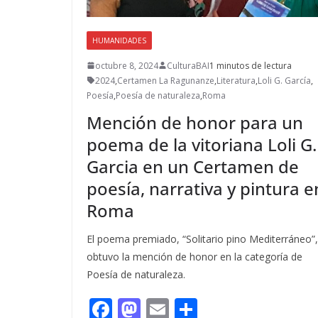
HUMANIDADES
octubre 8, 2024
CulturaBAI
1 minutos de lectura
2024
,
Certamen La Ragunanze
,
Literatura
,
Loli G. García
,
Poesía
,
Poesía de naturaleza
,
Roma
Mención de honor para un
poema de la vitoriana Loli G.
Garcia en un Certamen de
poesía, narrativa y pintura e
Roma
El poema premiado, “Solitario pino Mediterráneo”,
obtuvo la mención de honor en la categoría de
Poesía de naturaleza.
F
M
E
C