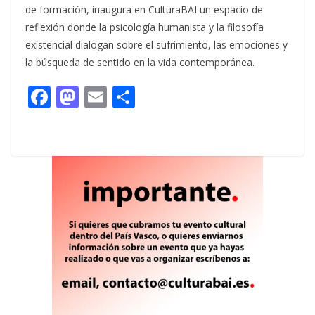
de formación, inaugura en CulturaBAI un espacio de
reflexión donde la psicología humanista y la filosofía
existencial dialogan sobre el sufrimiento, las emociones y
la búsqueda de sentido en la vida contemporánea.
F
M
E
C
ac
as
m
o
e
to
ai
m
b
d
l
p
o
o
ar
o
n
ti
k
r