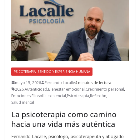
PSICOTERAPIA, SENTIDO Y EXPERIENCIA HUMANA
mayo 15, 2026
Fernando Lacalle
4 minutos de lectura
2026
,
Autenticidad
,
Bienestar emocional
,
Crecimiento personal
,
Emociones
,
Filosofía existencial
,
Psicoterapia
,
Reflexión
,
Salud mental
La psicoterapia como camino
hacia una vida más auténtica
Fernando Lacalle, psicólogo, psicoterapeuta y abogado