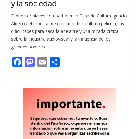
y la sociedad
El director alavés compartió en la Casa de Cultura Ignacio
Aldecoa el proceso de creación de su última película, las
dificultades para sacarla adelante y una mirada crítica
sobre la industria audiovisual y la influencia de los
grandes poderes.
F
M
E
C
ac
as
m
o
e
to
ai
m
b
d
l
p
o
o
ar
o
n
ti
k
r