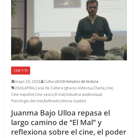
CINE Y TV
mayo 20, 2026
CulturaBAI
0 minutos de lectura
2026
,
APIKA
,
Casa de Cultura Ignacio Aldecoa
,
Charla
,
Cine
,
Cine español
,
Cine vasco
,
El mal
,
Industria audiovisual
,
Psicología del mal
,
Reflexión
,
Vitoria-Gasteiz
Juanma Bajo Ulloa repasa el
largo camino de “El Mal” y
reflexiona sobre el cine, el poder