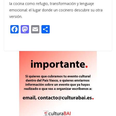
la cocina como refugio, transformación y lenguaje
emocional: el lugar donde un cocinero descubre su otra
versión.
F
M
E
C
ac
as
m
o
e
to
ai
m
b
d
l
p
o
o
ar
o
n
ti
k
r