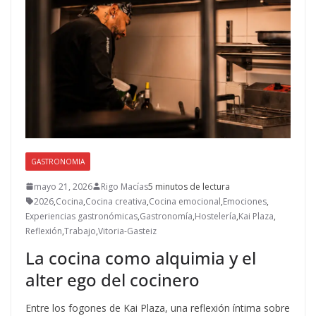
GASTRONOMIA
mayo 21, 2026
Rigo Macías
5 minutos de lectura
2026
,
Cocina
,
Cocina creativa
,
Cocina emocional
,
Emociones
,
Experiencias gastronómicas
,
Gastronomía
,
Hostelería
,
Kai Plaza
,
Reflexión
,
Trabajo
,
Vitoria-Gasteiz
La cocina como alquimia y el
alter ego del cocinero
Entre los fogones de Kai Plaza, una reflexión íntima sobre