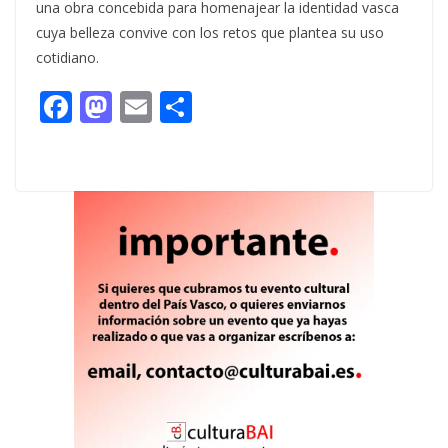
una obra concebida para homenajear la identidad vasca
cuya belleza convive con los retos que plantea su uso
cotidiano.
F
M
E
C
ac
as
m
o
e
to
ai
m
b
d
l
p
o
o
ar
o
n
ti
k
r