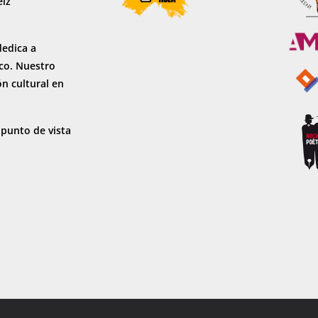
eiz
dedica a
sco. Nuestro
ón cultural en
 punto de vista