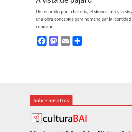
Un recorrido por la historia, el simbolismo y la sin
una obra concebida para homenajear la identidad 
cotidiano.
F
M
E
C
ac
as
m
o
e
to
ai
m
b
d
l
p
o
o
ar
o
n
ti
k
r
Sobre nosotros