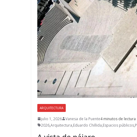
ARQUITECTURA
julio 1, 2026
Vanesa de la Puente
4 minutos de lectura
2026
,
Arquitectura
,
Eduardo Chillida
,
Espacios públicos
,
P
A vista de pájaro