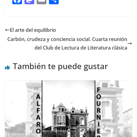
ac
as
m
o
e
to
ai
m
b
d
l
p
El arte del equilibrio
o
o
ar
Carbón, crudeza y conciencia social. Cuarta reunión
o
n
ti
del Club de Lectura de Literatura clásica
k
r
También te puede gustar