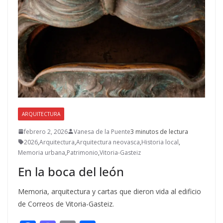
ARQUITECTURA
febrero 2, 2026
Vanesa de la Puente
3 minutos de lectura
2026
,
Arquitectura
,
Arquitectura neovasca
,
Historia local
,
Memoria urbana
,
Patrimonio
,
Vitoria-Gasteiz
En la boca del león
Memoria, arquitectura y cartas que dieron vida al edificio
de Correos de Vitoria-Gasteiz.