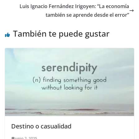
o
o
ar
Luis Ignacio Fernández Irigoyen: “La economía
o
n
ti
también se aprende desde el error”
k
r
También te puede gustar
Destino o casualidad
junio 2, 2025