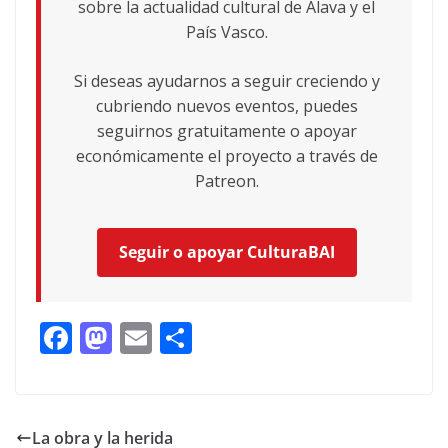
sobre la actualidad cultural de Álava y el
País Vasco.
Si deseas ayudarnos a seguir creciendo y
cubriendo nuevos eventos, puedes
seguirnos gratuitamente o apoyar
económicamente el proyecto a través de
Patreon.
Seguir o apoyar CulturaBAI
F
M
E
C
ac
as
m
o
e
to
ai
m
b
d
l
p
La obra y la herida