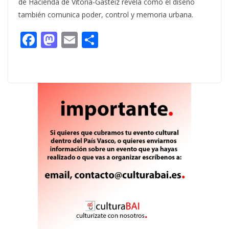
de Hacienda de Vitoria-Gasteiz revela cómo el diseño
también comunica poder, control y memoria urbana.
F
M
E
C
ac
as
m
o
e
to
ai
m
b
d
l
p
o
o
ar
o
n
ti
k
r