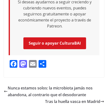
Si deseas ayudarnos a seguir creciendo y
cubriendo nuevos eventos, puedes
seguirnos gratuitamente o apoyar
económicamente el proyecto a través de
Patreon.
Seguir o apoyar CulturaBAI
F
M
E
C
ac
as
m
o
e
to
ai
m
b
d
l
p
Nunca estamos solos: la microbiota jamás nos
o
o
ar
abandona, al contrario que el desodorante
o
n
ti
Tras la huella vasca en Madrid