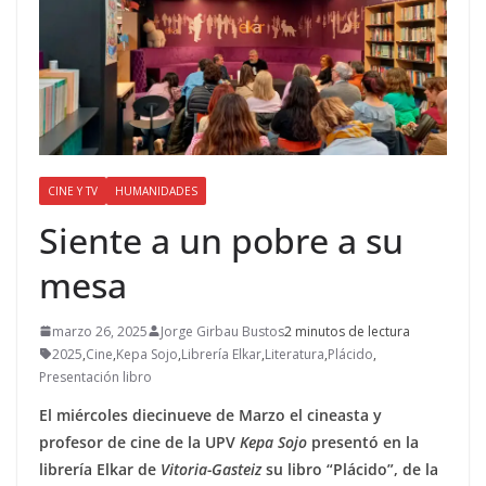
CINE Y TV
HUMANIDADES
Siente a un pobre a su
mesa
marzo 26, 2025
Jorge Girbau Bustos
2 minutos de lectura
2025
,
Cine
,
Kepa Sojo
,
Librería Elkar
,
Literatura
,
Plácido
,
Presentación libro
El miércoles diecinueve de Marzo el cineasta y
profesor de cine de la UPV
Kepa Sojo
presentó en la
librería Elkar de
Vitoria-Gasteiz
su libro “Plácido”, de la