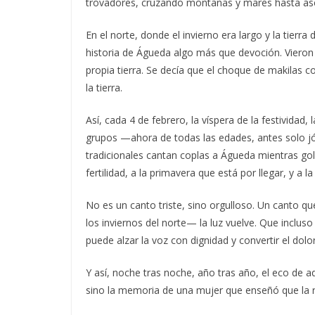
trovadores, cruzando montañas y mares hasta asen
En el norte, donde el invierno era largo y la tierr
historia de Águeda algo más que devoción. Vieron 
propia tierra. Se decía que el choque de makilas c
la tierra.
Así, cada 4 de febrero, la víspera de la festividad,
grupos —ahora de todas las edades, antes solo j
tradicionales cantan coplas a Águeda mientras golp
fertilidad, a la primavera que está por llegar, y a 
No es un canto triste, sino orgulloso. Un canto 
los inviernos del norte— la luz vuelve. Que inclu
puede alzar la voz con dignidad y convertir el dolo
Y así, noche tras noche, año tras año, el eco de a
sino la memoria de una mujer que enseñó que la re