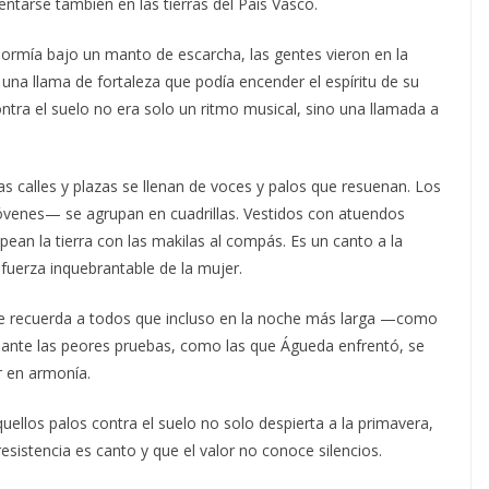
tarse también en las tierras del País Vasco.
a dormía bajo un manto de escarcha, las gentes vieron en la
una llama de fortaleza que podía encender el espíritu de su
ontra el suelo no era solo un ritmo musical, sino una llamada a
 las calles y plazas se llenan de voces y palos que resuenan. Los
óvenes— se agrupan en cuadrillas. Vestidos con atuendos
ean la tierra con las makilas al compás. Es un canto a la
la fuerza inquebrantable de la mujer.
que recuerda a todos que incluso en la noche más larga —como
so ante las peores pruebas, como las que Águeda enfrentó, se
r en armonía.
quellos palos contra el suelo no solo despierta a la primavera,
sistencia es canto y que el valor no conoce silencios.