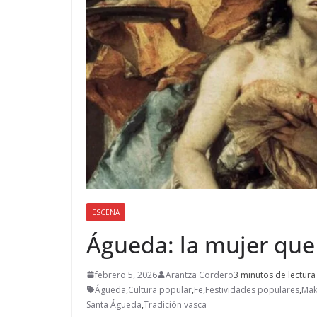
ESCENA
Águeda: la mujer que 
febrero 5, 2026
Arantza Cordero
3 minutos de lectura
Águeda
,
Cultura popular
,
Fe
,
Festividades populares
,
Mak
Santa Águeda
,
Tradición vasca