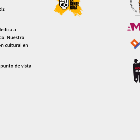
eiz
dedica a
sco. Nuestro
ón cultural en
 punto de vista