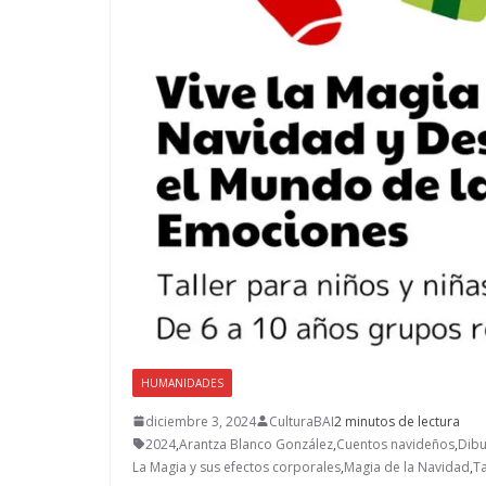
HUMANIDADES
diciembre 3, 2024
CulturaBAI
2 minutos de lectura
2024
,
Arantza Blanco González
,
Cuentos navideños
,
Dibu
La Magia y sus efectos corporales
,
Magia de la Navidad
,
T