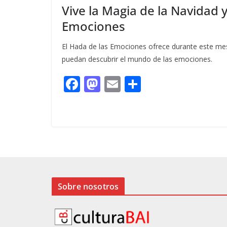
Vive la Magia de la Navidad
Emociones
El Hada de las Emociones ofrece durante este mes 
puedan descubrir el mundo de las emociones.
F
M
E
C
ac
as
m
o
e
to
ai
m
b
d
l
p
o
o
ar
o
n
ti
k
r
Sobre nosotros