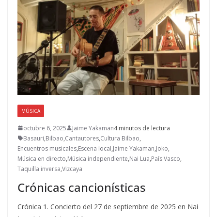
MÚSICA
octubre 6, 2025
Jaime Yakaman
4 minutos de lectura
Basauri
,
Bilbao
,
Cantautores
,
Cultura Bilbao
,
Encuentros musicales
,
Escena local
,
Jaime Yakaman
,
Joko
,
Música en directo
,
Música independiente
,
Nai Lua
,
País Vasco
,
Taquilla inversa
,
Vizcaya
Crónicas cancionísticas
Crónica 1. Concierto del 27 de septiembre de 2025 en Nai