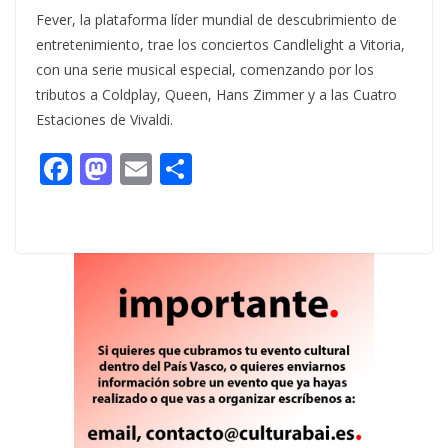
Fever, la plataforma líder mundial de descubrimiento de
entretenimiento, trae los conciertos Candlelight a Vitoria,
con una serie musical especial, comenzando por los
tributos a Coldplay, Queen, Hans Zimmer y a las Cuatro
Estaciones de Vivaldi.
F
M
E
C
ac
as
m
o
e
to
ai
m
b
d
l
p
o
o
ar
o
n
ti
k
r