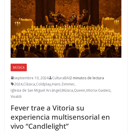
MÚSICA
septiembre 10, 2024
CulturaBAI
2 minutos de lectura
2024
,
Clásica
,
Coldplay
,
Hans Zimmer
,
Iglesia de San Miguel Arcángel
,
Música
,
Queen
,
Vitoria-Gasteiz
,
Vivaldi
Fever trae a Vitoria su
experiencia multisensorial en
vivo “Candlelight”