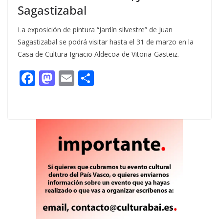
Sagastizabal
La exposición de pintura “Jardín silvestre” de Juan
Sagastizabal se podrá visitar hasta el 31 de marzo en la
Casa de Cultura Ignacio Aldecoa de Vitoria-Gasteiz.
F
M
E
C
ac
as
m
o
e
to
ai
m
b
d
l
p
o
o
ar
o
n
ti
k
r