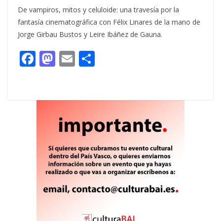
De vampiros, mitos y celuloide: una travesía por la
fantasía cinematográfica con Félix Linares de la mano de
Jorge Girbau Bustos y Leire Ibáñez de Gauna.
F
M
E
C
ac
as
m
o
e
to
ai
m
b
d
l
p
o
o
ar
o
n
ti
k
r