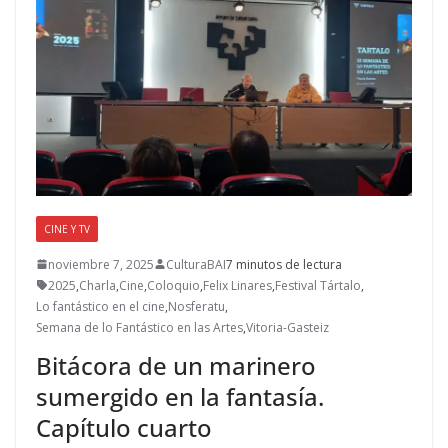
CINE Y TV
noviembre 7, 2025
CulturaBAI
7 minutos de lectura
2025
,
Charla
,
Cine
,
Coloquio
,
Felix Linares
,
Festival Tártalo
,
Lo fantástico en el cine
,
Nosferatu
,
Semana de lo Fantástico en las Artes
,
Vitoria-Gasteiz
Bitácora de un marinero
sumergido en la fantasía.
Capítulo cuarto