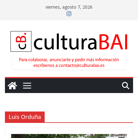
Saltar
viernes, agosto 7, 2026
al
contenido
Luis Orduña