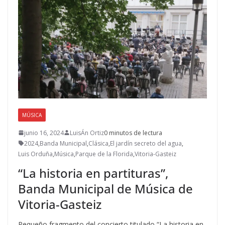
MÚSICA
junio 16, 2024
LuisÁn Ortiz
0 minutos de lectura
2024
,
Banda Municipal
,
Clásica
,
El jardín secreto del agua
,
Luis Orduña
,
Música
,
Parque de la Florida
,
Vitoria-Gasteiz
“La historia en partituras”,
Banda Municipal de Música de
Vitoria-Gasteiz
Pequeño fragmento del concierto titulado “La historia en