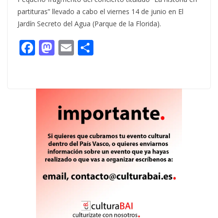
partituras” llevado a cabo el viernes 14 de junio en El
Jardín Secreto del Agua (Parque de la Florida).
F
M
E
C
ac
as
m
o
e
to
ai
m
b
d
l
p
o
o
ar
o
n
ti
k
r