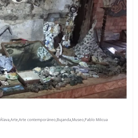
Álava
,
Arte
,
Arte contemporáneo
,
Bujanda
,
Museo
,
Pablo Milicua