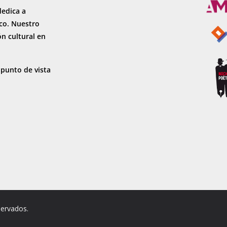
dedica a
sco. Nuestro
ón cultural en
 punto de vista
servados.