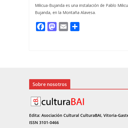
Milicua-Bujanda es una instalación de Pablo Milic
Bujanda, en la Montaña Alavesa.
F
M
E
C
ac
as
m
o
e
to
ai
m
b
d
l
p
o
o
ar
o
n
ti
k
r
Sobre nosotros
Edita: Asociación Cultural CulturaBAI, Vitoria-Gast
ISSN 3101-0466