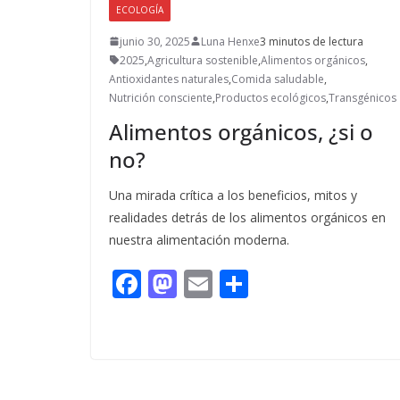
ECOLOGÍA
junio 30, 2025
Luna Henxe
3 minutos de lectura
2025
,
Agricultura sostenible
,
Alimentos orgánicos
,
Antioxidantes naturales
,
Comida saludable
,
Nutrición consciente
,
Productos ecológicos
,
Transgénicos
Alimentos orgánicos, ¿si o
no?
Una mirada crítica a los beneficios, mitos y
realidades detrás de los alimentos orgánicos en
nuestra alimentación moderna.
F
M
E
C
ac
as
m
o
e
to
ai
m
b
d
l
p
o
o
ar