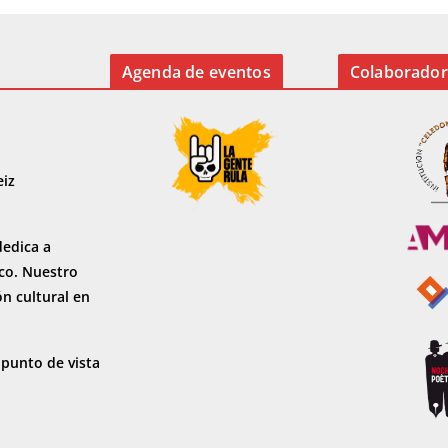
Agenda de eventos
Colaborador
eiz
dedica a
sco. Nuestro
ón cultural en
 punto de vista