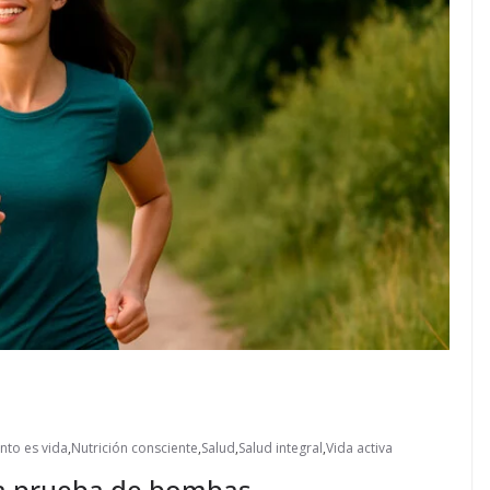
nto es vida
,
Nutrición consciente
,
Salud
,
Salud integral
,
Vida activa
d a prueba de bombas