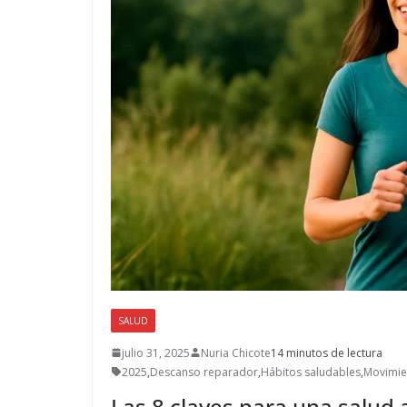
SALUD
julio 31, 2025
Nuria Chicote
14 minutos de lectura
2025
,
Descanso reparador
,
Hábitos saludables
,
Movimie
Las 8 claves para una salu