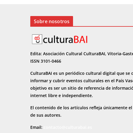
o
n
ti
k
r
Sobre nosotros
Edita: Asociación Cultural CulturaBAI, Vitoria-Gast
ISSN 3101-0466
CulturaBAI es un periódico cultural digital que se 
informar y cubrir eventos culturales en el País Va
objetivo es ser un sitio de referencia de informaci
internet
libre e independiente.
El contenido de los artículos refleja únicamente el
de sus autores.
Email:
contacto@culturabai.es