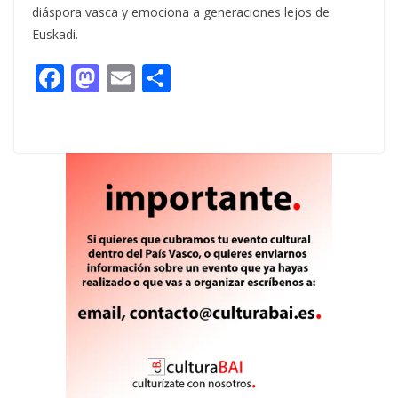
diáspora vasca y emociona a generaciones lejos de
Euskadi.
F
M
E
C
ac
as
m
o
e
to
ai
m
b
d
l
p
o
o
ar
o
n
ti
k
r