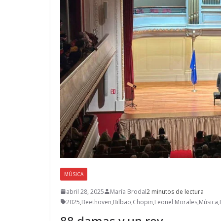
MÚSICA
abril 28, 2025
María Brodal
2 minutos de lectura
2025
,
Beethoven
,
Bilbao
,
Chopin
,
Leonel Morales
,
Música
,
88 damas y un rey