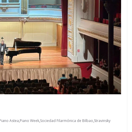
Piano Astea
,
Piano Week
,
Sociedad Filarmónica de Bilbao
,
Stravinsky