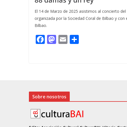
El 14 de Marzo de 2025 asistimos al concierto de
organizada por la Sociedad Coral de Bilbao y con 
Bilbao.
F
M
E
C
ac
as
m
o
e
to
ai
m
b
d
l
p
o
o
ar
o
n
ti
k
r
Sobre nosotros