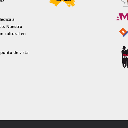
eiz
dedica a
sco. Nuestro
ón cultural en
 punto de vista