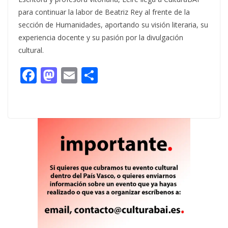
para continuar la labor de Beatriz Rey al frente de la
sección de Humanidades, aportando su visión literaria, su
experiencia docente y su pasión por la divulgación
cultural.
F
M
E
C
ac
as
m
o
e
to
ai
m
b
d
l
p
o
o
ar
o
n
ti
k
r