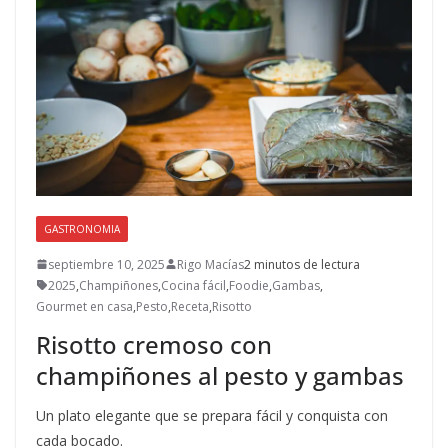
GASTRONOMIA
septiembre 10, 2025
Rigo Macías
2 minutos de lectura
2025
,
Champiñones
,
Cocina fácil
,
Foodie
,
Gambas
,
Gourmet en casa
,
Pesto
,
Receta
,
Risotto
Risotto cremoso con
champiñones al pesto y gambas
Un plato elegante que se prepara fácil y conquista con
cada bocado.