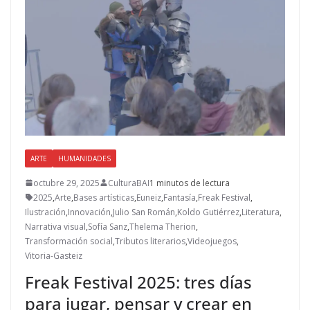
ARTE
HUMANIDADES
octubre 29, 2025
CulturaBAI
1 minutos de lectura
2025
,
Arte
,
Bases artísticas
,
Euneiz
,
Fantasía
,
Freak Festival
,
Ilustración
,
Innovación
,
Julio San Román
,
Koldo Gutiérrez
,
Literatura
,
Narrativa visual
,
Sofía Sanz
,
Thelema Therion
,
Transformación social
,
Tributos literarios
,
Videojuegos
,
Vitoria-Gasteiz
Freak Festival 2025: tres días
para jugar, pensar y crear en