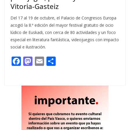
Vitoria-Gasteiz
Del 17 al 19 de octubre, el Palacio de Congresos Europa
acogió la 8.ª edición del mayor festival gratuito de ocio
lúdico de Euskadi, con cerca de 80 actividades y un foco
especial en literatura fantástica, videojuegos con impacto
social e ilustración.
F
M
E
C
ac
as
m
o
e
to
ai
m
b
d
l
p
o
o
ar
o
n
ti
k
r