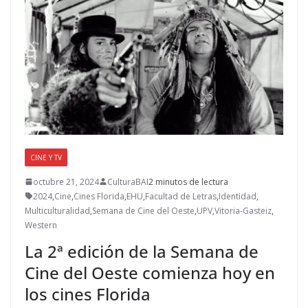
CINE Y TV
octubre 21, 2024
CulturaBAI
2 minutos de lectura
2024
,
Cine
,
Cines Florida
,
EHU
,
Facultad de Letras
,
Identidad
,
Multiculturalidad
,
Semana de Cine del Oeste
,
UPV
,
Vitoria-Gasteiz
,
Western
La 2ª edición de la Semana de
Cine del Oeste comienza hoy en
los cines Florida