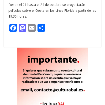
Desde el 21 hasta el 24 de octubre se proyectarán
películas sobre el Oeste en los cines Florida a partir de las
19:30 horas.
F
M
E
C
ac
as
m
o
e
to
ai
m
b
d
l
p
o
o
ar
o
n
ti
k
r