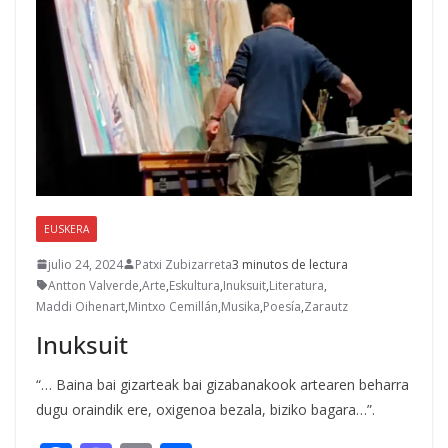
EUSKERA
julio 24, 2024
Patxi Zubizarreta
3 minutos de lectura
Antton Valverde
,
Arte
,
Eskultura
,
Inuksuit
,
Literatura
,
Maddi Oihenart
,
Mintxo Cemillán
,
Musika
,
Poesía
,
Zarautz
Inuksuit
“… Baina bai gizarteak bai gizabanakook artearen beharra
dugu oraindik ere, oxigenoa bezala, biziko bagara…”.