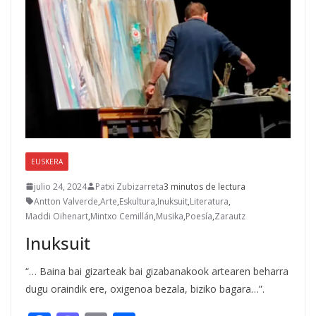
EUSKERA
julio 24, 2024
Patxi Zubizarreta
3 minutos de lectura
Antton Valverde
,
Arte
,
Eskultura
,
Inuksuit
,
Literatura
,
Maddi Oihenart
,
Mintxo Cemillán
,
Musika
,
Poesía
,
Zarautz
Inuksuit
“… Baina bai gizarteak bai gizabanakook artearen beharra
dugu oraindik ere, oxigenoa bezala, biziko bagara…”.