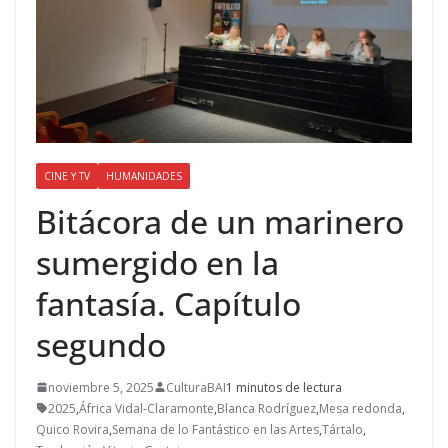
CINE Y TV
HUMANIDADES
Bitácora de un marinero
sumergido en la
fantasía. Capítulo
segundo
noviembre 5, 2025
CulturaBAI
1 minutos de lectura
2025
,
África Vidal-Claramonte
,
Blanca Rodríguez
,
Mesa redonda
,
Quico Rovira
,
Semana de lo Fantástico en las Artes
,
Tártalo
,