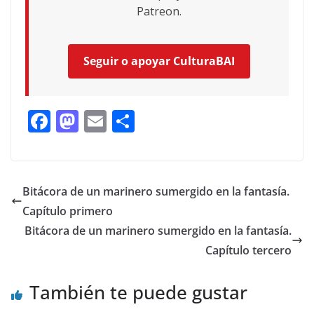
Patreon.
Seguir o apoyar CulturaBAI
F
M
E
C
ac
as
m
o
e
to
ai
m
b
d
l
p
Bitácora de un marinero sumergido en la fantasía.
o
o
ar
Capítulo primero
o
n
ti
Bitácora de un marinero sumergido en la fantasía.
k
r
Capítulo tercero
También te puede gustar