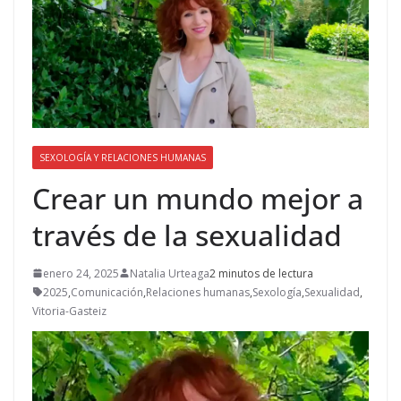
SEXOLOGÍA Y RELACIONES HUMANAS
Crear un mundo mejor a
través de la sexualidad
enero 24, 2025
Natalia Urteaga
2 minutos de lectura
2025
,
Comunicación
,
Relaciones humanas
,
Sexología
,
Sexualidad
,
Vitoria-Gasteiz