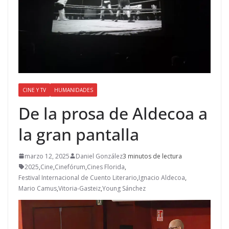
CINE Y TV
HUMANIDADES
De la prosa de Aldecoa a
la gran pantalla
marzo 12, 2025
Daniel González
3 minutos de lectura
2025
,
Cine
,
Cinefórum
,
Cines Florida
,
Festival Internacional de Cuento Literario
,
Ignacio Aldecoa
,
Mario Camus
,
Vitoria-Gasteiz
,
Young Sánchez