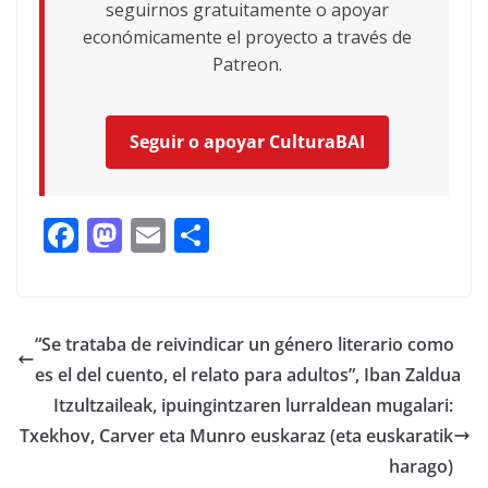
seguirnos gratuitamente o apoyar
económicamente el proyecto a través de
Patreon.
Seguir o apoyar CulturaBAI
F
M
E
C
ac
as
m
o
e
to
ai
m
b
d
l
p
“Se trataba de reivindicar un género literario como
o
o
ar
es el del cuento, el relato para adultos”, Iban Zaldua
o
n
ti
Itzultzaileak, ipuingintzaren lurraldean mugalari:
k
r
Txekhov, Carver eta Munro euskaraz (eta euskaratik
harago)