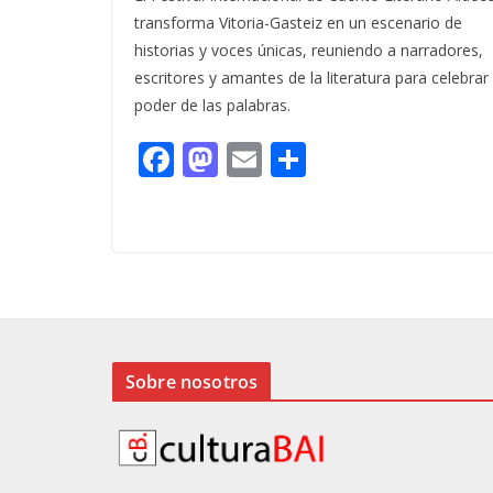
transforma Vitoria-Gasteiz en un escenario de
historias y voces únicas, reuniendo a narradores,
escritores y amantes de la literatura para celebrar 
poder de las palabras.
F
M
E
C
ac
as
m
o
e
to
ai
m
b
d
l
p
o
o
ar
o
n
ti
k
r
Sobre nosotros