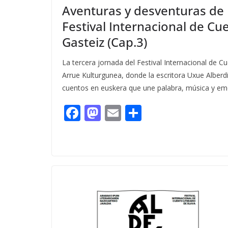
Aventuras y desventuras de R
Festival Internacional de Cue
Gasteiz (Cap.3)
La tercera jornada del Festival Internacional de Cu
Arrue Kulturgunea, donde la escritora Uxue Alberdi
cuentos en euskera que une palabra, música y em
F
M
E
C
ac
as
m
o
e
to
ai
m
b
d
l
p
o
o
ar
o
n
ti
k
r