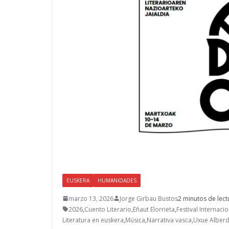
EUSKERA
HUMANIDADES
marzo 13, 2026
Jorge Girbau Bustos
2 minutos de lect
2026
,
Cuento Literario
,
Eñaut Elorrieta
,
Festival Internaci
Literatura en euskera
,
Música
,
Narrativa vasca
,
Uxue Alberd