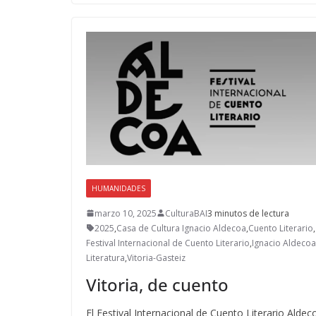
b
d
l
p
o
o
ar
o
n
ti
k
r
HUMANIDADES
marzo 10, 2025
CulturaBAI
3 minutos de lectura
2025
,
Casa de Cultura Ignacio Aldecoa
,
Cuento Literario
,
Festival Internacional de Cuento Literario
,
Ignacio Aldecoa
Literatura
,
Vitoria-Gasteiz
Vitoria, de cuento
El Festival Internacional de Cuento Literario Aldec