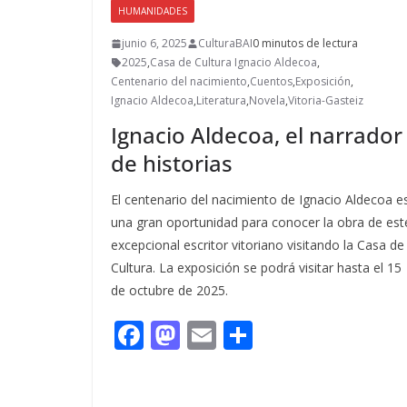
HUMANIDADES
junio 6, 2025
CulturaBAI
0 minutos de lectura
2025
,
Casa de Cultura Ignacio Aldecoa
,
Centenario del nacimiento
,
Cuentos
,
Exposición
,
Ignacio Aldecoa
,
Literatura
,
Novela
,
Vitoria-Gasteiz
Ignacio Aldecoa, el narrador
de historias
El centenario del nacimiento de Ignacio Aldecoa e
una gran oportunidad para conocer la obra de est
excepcional escritor vitoriano visitando la Casa de
Cultura. La exposición se podrá visitar hasta el 15
de octubre de 2025.
F
M
E
C
ac
as
m
o
e
to
ai
m