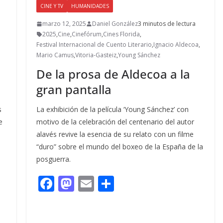
CINE Y TV
HUMANIDADES
marzo 12, 2025
Daniel González
3 minutos de lectura
2025
,
Cine
,
Cinefórum
,
Cines Florida
,
Festival Internacional de Cuento Literario
,
Ignacio Aldecoa
,
Mario Camus
,
Vitoria-Gasteiz
,
Young Sánchez
De la prosa de Aldecoa a la
gran pantalla
s
La exhibición de la película ‘Young Sánchez’ con
e
motivo de la celebración del centenario del autor
alavés revive la esencia de su relato con un filme
“duro” sobre el mundo del boxeo de la España de la
posguerra.
F
M
E
C
ac
as
m
o
e
to
ai
m