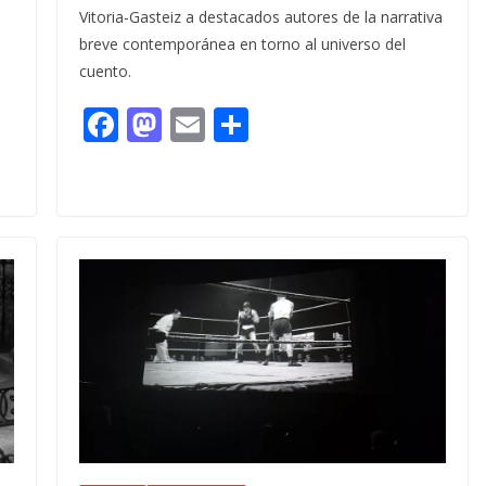
Vitoria-Gasteiz a destacados autores de la narrativa
breve contemporánea en torno al universo del
cuento.
F
M
E
C
ac
as
m
o
e
to
ai
m
b
d
l
p
o
o
ar
o
n
ti
k
r