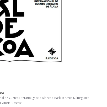
ura
onal de Cuento Literario
,
Ignacio Aldecoa
,
Izaskun Arrue Kulturgunea
,
i
,
Vitoria-Gasteiz