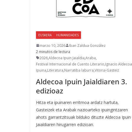
EUSKERA
HUMANIDADES
marzo 10, 2026
Iban Zaldua González
2 minutos de lectura
2026
,
Aldecoa Ipuin Jaialdia
,
Araba
,
Festival Internacional de Cuento Literario
,
Ignacio Aldecoa
Ipuina
,
Literatura
,
Narratiba laburra
,
Vitoria-Gasteiz
Aldecoa Ipuin Jaialdiaren 3.
edizioaz
Hitza eta ipuinaren erritmoa ardatz hartuta,
Gasteizek eta Arabak nazioarteko ipuingintzaren
ahots garrantzitsuak bilduko dituzte Aldecoa Ipuin
Jaialdiaren hirugarren edizioan.