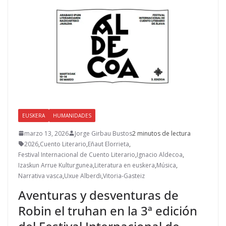
EUSKERA
HUMANIDADES
marzo 13, 2026
Jorge Girbau Bustos
2 minutos de lectura
2026
,
Cuento Literario
,
Eñaut Elorrieta
,
Festival Internacional de Cuento Literario
,
Ignacio Aldecoa
,
Izaskun Arrue Kulturgunea
,
Literatura en euskera
,
Música
,
Narrativa vasca
,
Uxue Alberdi
,
Vitoria-Gasteiz
Aventuras y desventuras de
Robin el truhan en la 3ª edición