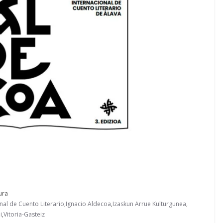
ura
onal de Cuento Literario
,
Ignacio Aldecoa
,
Izaskun Arrue Kulturgunea
,
i
,
Vitoria-Gasteiz