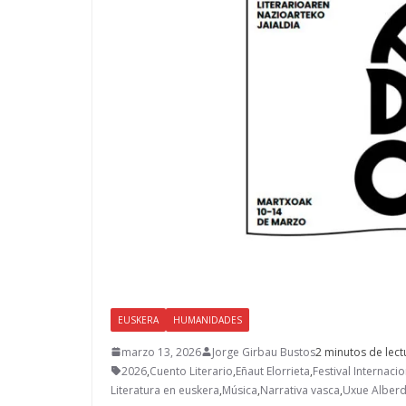
EUSKERA
HUMANIDADES
marzo 13, 2026
Jorge Girbau Bustos
2 minutos de lect
2026
,
Cuento Literario
,
Eñaut Elorrieta
,
Festival Internaci
Literatura en euskera
,
Música
,
Narrativa vasca
,
Uxue Alberd