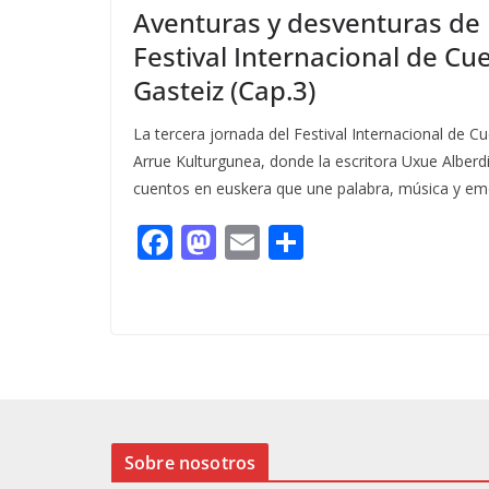
Aventuras y desventuras de R
Festival Internacional de Cue
Gasteiz (Cap.3)
La tercera jornada del Festival Internacional de Cu
Arrue Kulturgunea, donde la escritora Uxue Alberdi
cuentos en euskera que une palabra, música y em
F
M
E
C
ac
as
m
o
e
to
ai
m
b
d
l
p
o
o
ar
o
n
ti
k
r
Sobre nosotros