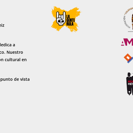
eiz
dedica a
sco. Nuestro
ón cultural en
 punto de vista