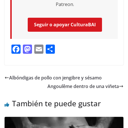
Patreon.
Seguir o apoyar CulturaBAI
F
M
E
C
ac
as
m
o
e
to
ai
m
b
d
l
p
Albóndigas de pollo con jengibre y sésamo
o
o
ar
Angoulême dentro de una viñeta
o
n
ti
k
r
También te puede gustar