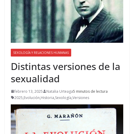
SEXOLOGÍA Y RELACIONES HUMANAS
Distintas versiones de la
sexualidad
febrero 13, 2025
Natalia Urteaga
5 minutos de lectura
2025
,
Evolución
,
Historia
,
Sexología
,
Versiones