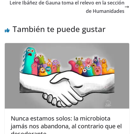
o
o
ar
Leire Ibáñez de Gauna toma el relevo en la sección
o
n
ti
de Humanidades
k
r
También te puede gustar
Nunca estamos solos: la microbiota
jamás nos abandona, al contrario que el
desodorante