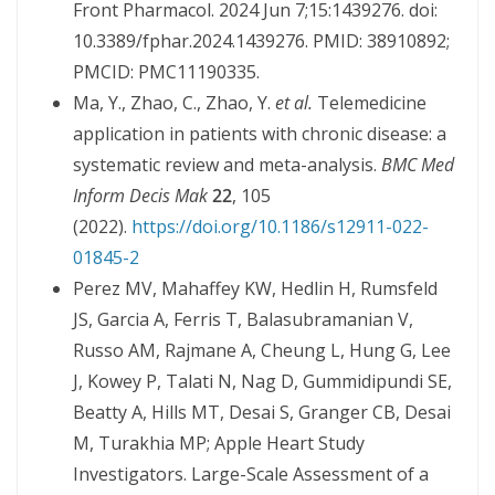
Front Pharmacol. 2024 Jun 7;15:1439276. doi:
10.3389/fphar.2024.1439276. PMID: 38910892;
PMCID: PMC11190335.
Ma, Y., Zhao, C., Zhao, Y.
et al.
Telemedicine
application in patients with chronic disease: a
systematic review and meta-analysis.
BMC Med
Inform Decis Mak
22
, 105
(2022).
https://doi.org/10.1186/s12911-022-
01845-2
Perez MV, Mahaffey KW, Hedlin H, Rumsfeld
JS, Garcia A, Ferris T, Balasubramanian V,
Russo AM, Rajmane A, Cheung L, Hung G, Lee
J, Kowey P, Talati N, Nag D, Gummidipundi SE,
Beatty A, Hills MT, Desai S, Granger CB, Desai
M, Turakhia MP; Apple Heart Study
Investigators. Large-Scale Assessment of a