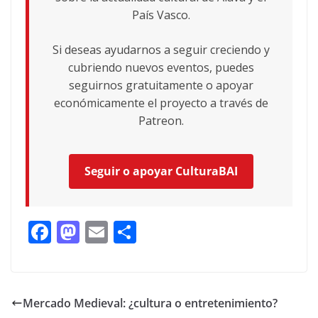
País Vasco.
Si deseas ayudarnos a seguir creciendo y
cubriendo nuevos eventos, puedes
seguirnos gratuitamente o apoyar
económicamente el proyecto a través de
Patreon.
Seguir o apoyar CulturaBAI
F
M
E
C
ac
as
m
o
e
to
ai
m
b
d
l
p
Mercado Medieval: ¿cultura o entretenimiento?