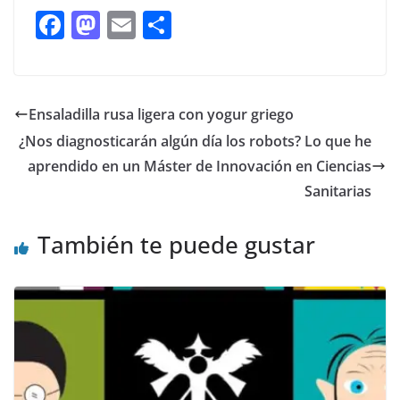
F
M
E
C
ac
as
m
o
e
to
ai
m
b
d
l
p
Ensaladilla rusa ligera con yogur griego
o
o
ar
¿Nos diagnosticarán algún día los robots? Lo que he
o
n
ti
aprendido en un Máster de Innovación en Ciencias
k
r
Sanitarias
También te puede gustar