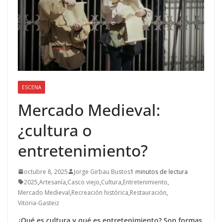
ESCENA
Mercado Medieval:
¿cultura o
entretenimiento?
octubre 8, 2025
Jorge Girbau Bustos
1 minutos de lectura
2025
,
Artesanía
,
Casco viejo
,
Cultura
,
Entretenimiento
,
Mercado Medieval
,
Recreación histórica
,
Restauración
,
Vitoria-Gasteiz
¿Qué es cultura y qué es entretenimiento? Son formas