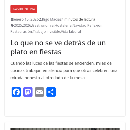
GASTRONOMIA
enero 15, 2026
Rigo Macías
4 minutos de lectura
2025
,
2026
,
Gastronomía
,
Hostelería
,
Navidad
,
Reflexión
,
Restauración
,
Trabajo invisible
,
Vida laboral
Lo que no se ve detrás de un
plato en fiestas
Cuando las luces de las fiestas se encienden, miles de
cocinas trabajan en silencio para que otros celebren: una
mirada honesta al otro lado de la mesa.
F
M
E
C
ac
as
m
o
e
to
ai
m
b
d
l
p
o
o
ar