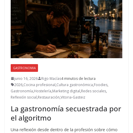
GASTRONOMIA
junio 16, 2026
Rigo Macías
4 minutos de lectura
2026
,
Cocina profesional
,
Cultura gastronómica
,
Foodies
,
Gastronomía
,
Hostelería
,
Marketing digital
,
Redes sociales
,
Reflexión social
,
Restauración
,
Vitoria-Gasteiz
La gastronomía secuestrada por
el algoritmo
Una reflexión desde dentro de la profesión sobre cómo