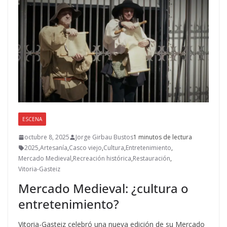
o
n
ti
k
r
ESCENA
octubre 8, 2025
Jorge Girbau Bustos
1 minutos de lectura
2025
,
Artesanía
,
Casco viejo
,
Cultura
,
Entretenimiento
,
Mercado Medieval
,
Recreación histórica
,
Restauración
,
Vitoria-Gasteiz
Mercado Medieval: ¿cultura o
entretenimiento?
Vitoria-Gasteiz celebró una nueva edición de su Mercado