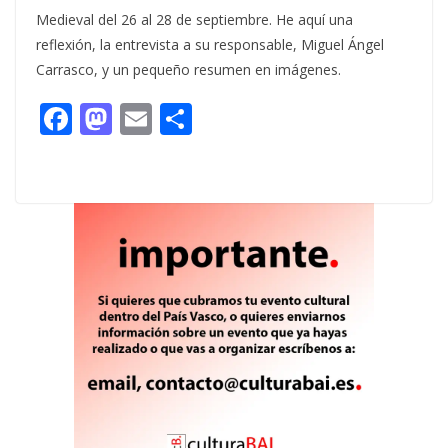
Medieval del 26 al 28 de septiembre. He aquí una
reflexión, la entrevista a su responsable, Miguel Ángel
Carrasco, y un pequeño resumen en imágenes.
F
M
E
C
ac
as
m
o
e
to
ai
m
b
d
l
p
o
o
ar
o
n
ti
k
r