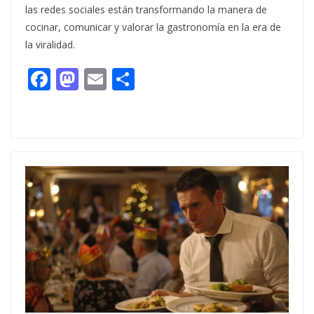
las redes sociales están transformando la manera de
cocinar, comunicar y valorar la gastronomía en la era de
la viralidad.
F
M
E
C
ac
as
m
o
e
to
ai
m
b
d
l
p
o
o
ar
o
n
ti
k
r